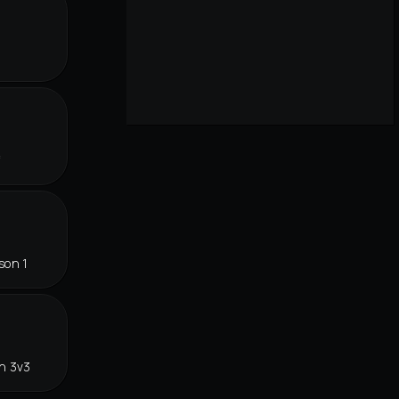
r
f
son 1
n 3v3