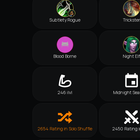
Subtlety Rogue
Trickste
Blood Borne
Night El
246 ilvl
Midnight Sea
2654 Rating in Solo Shuffle
2450 Rating i