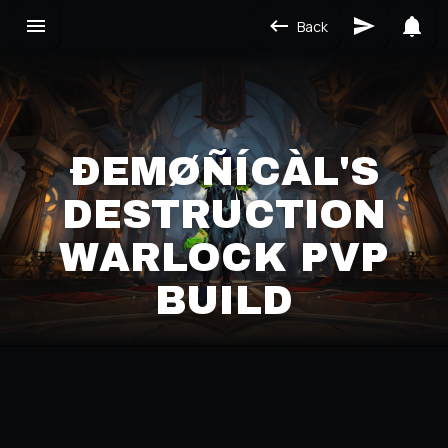
Back
ÐEMØÑÍCÀL'S
DESTRUCTION
WARLOCK PVP
BUILD