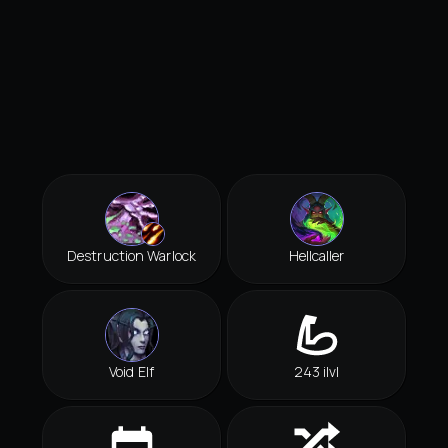
Destruction Warlock
Hellcaller
Void Elf
243 ilvl