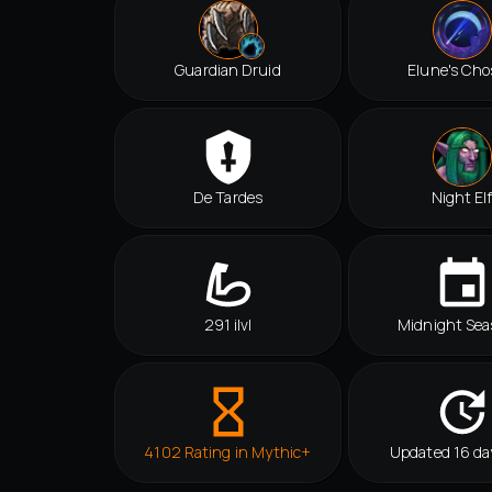
Guardian Druid
Elune's Ch
De Tardes
Night El
291 ilvl
Midnight Sea
4102 Rating in Mythic+
Updated 16 da