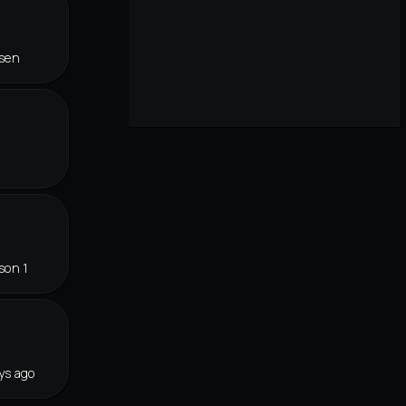
osen
f
son 1
ys ago