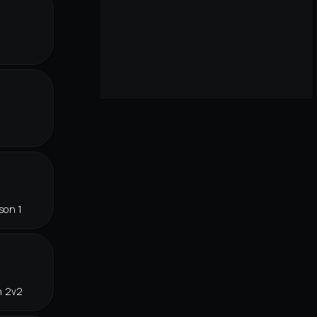
son 1
n 2v2