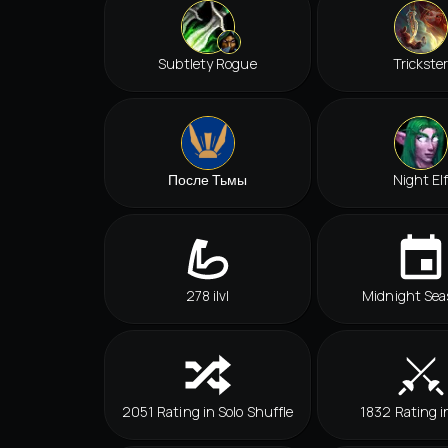
Subtlety Rogue
Trickste
После Тьмы
Night El
278 ilvl
Midnight Sea
2051 Rating in Solo Shuffle
1832 Rating i