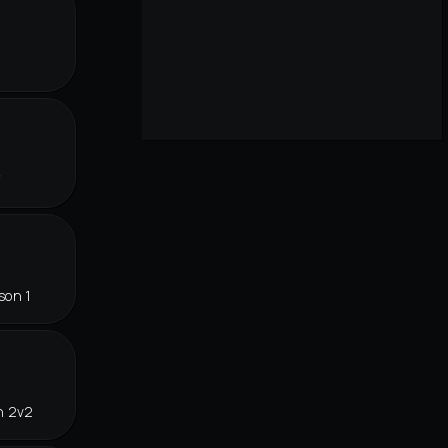
r
f
son 1
n 2v2