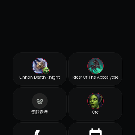
Unholy Death Knight
Rider Of The Apocalypse
電願意番
Orc